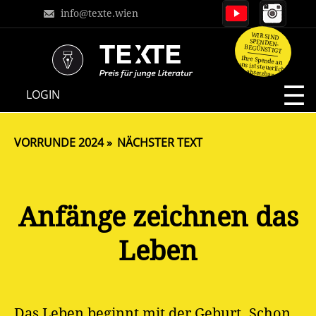
info@texte.wien
WIR SIND
SPENDEN-
BEGÜNSTIGT
Ihre Spende an
uns ist steuerlich
absetzbar.
NAVIGATION
LOGIN
ÜBERSPRINGEN
VORRUNDE 2024
NÄCHSTER TEXT
Anfänge zeichnen das
Leben
Das Leben beginnt mit der Geburt. Schon