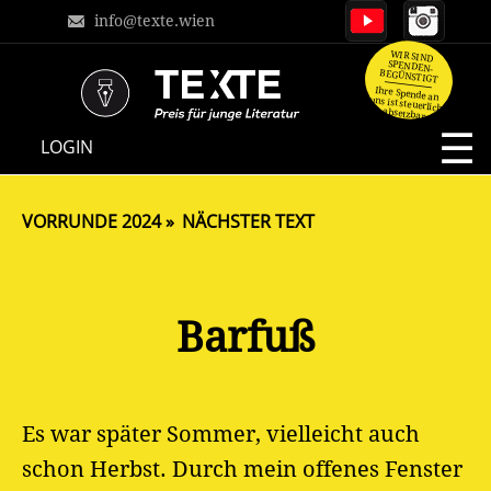
info@texte.wien
WIR SIND
SPENDEN-
BEGÜNSTIGT
Ihre Spende an
uns ist steuerlich
absetzbar.
NAVIGATION
LOGIN
ÜBERSPRINGEN
VORRUNDE 2024
NÄCHSTER TEXT
Barfuß
Es war später Sommer, vielleicht auch
schon Herbst. Durch mein offenes Fenster