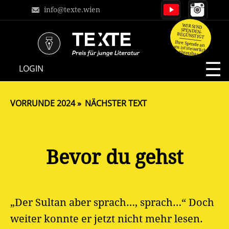
info@texte.wien
WIR SIND
SPENDEN-
BEGÜNSTIGT
Ihre Spende an
uns ist steuerlich
absetzbar.
NAVIGATION
LOGIN
ÜBERSPRINGEN
VORRUNDE 2024
NÄCHSTER TEXT
Bevor du gehst
„Der Sultan aber sprach…, sprach…“ Doch
weiter konnte er jetzt nicht mehr lesen.