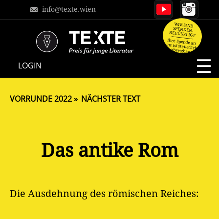
info@texte.wien
WIR SIND
SPENDEN-
BEGÜNSTIGT
Ihre Spende an
uns ist steuerlich
absetzbar.
NAVIGATION
LOGIN
ÜBERSPRINGEN
VORRUNDE 2022
NÄCHSTER TEXT
Das antike Rom
Die Ausdehnung des römischen Reiches: