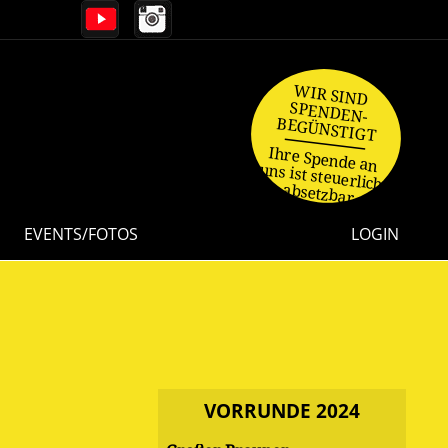
WIR SIND
SPENDEN-
BEGÜNSTIGT
Ihre Spende an
uns ist steuerlich
absetzbar.
EVENTS/FOTOS
LOGIN
VORRUNDE 2024