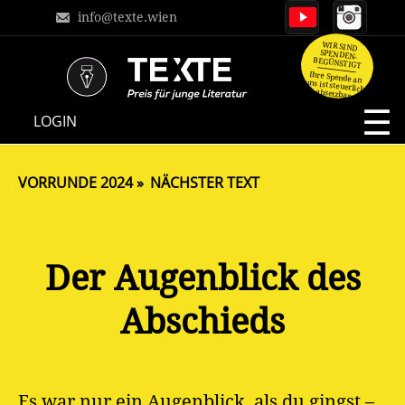
info@texte.wien
WIR SIND
SPENDEN-
BEGÜNSTIGT
Ihre Spende an
uns ist steuerlich
absetzbar.
NAVIGATION
LOGIN
ÜBERSPRINGEN
VORRUNDE 2024
NÄCHSTER TEXT
Der Augenblick des
Abschieds
Es war nur ein Augenblick, als du gingst –