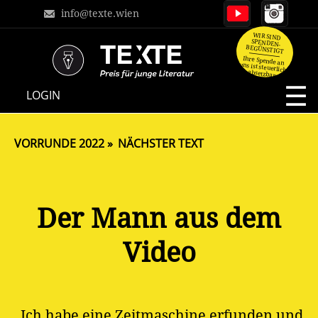
info@texte.wien
WIR SIND
SPENDEN-
BEGÜNSTIGT
Ihre Spende an
uns ist steuerlich
absetzbar.
NAVIGATION
LOGIN
ÜBERSPRINGEN
VORRUNDE 2022
NÄCHSTER TEXT
Der Mann aus dem
Video
„Ich habe eine Zeitmaschine erfunden und