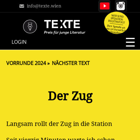
info@texte.wien
WIR SIND
SPENDEN-
BEGÜNSTIGT
Ihre Spende an
uns ist steuerlich
absetzbar.
NAVIGATION
LOGIN
ÜBERSPRINGEN
VORRUNDE 2024
NÄCHSTER TEXT
Der Zug
Langsam rollt der Zug in die Station