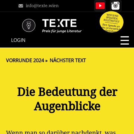
info@texte.wien
WIR SIND
SPENDEN-
BEGÜNSTIGT
Ihre Spende an
uns ist steuerlich
absetzbar.
NAVIGATION
LOGIN
ÜBERSPRINGEN
VORRUNDE 2024
NÄCHSTER TEXT
Die Bedeutung der
Augenblicke
Wenn man so darüber nachdenkt, was