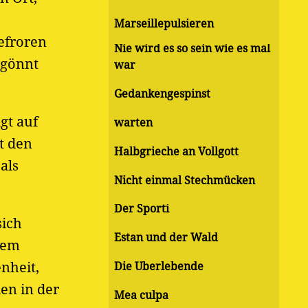
Marseillepulsieren
efroren
Nie wird es so sein wie es mal
 gönnt
war
Gedankengespinst
gt auf
warten
t den
Halbgrieche an Vollgott
als
Nicht einmal Stechmücken
Der Sporti
sich
Estan und der Wald
inem
nheit,
Die Überlebende
en in der
Mea culpa