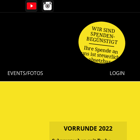
WIR SIND
SPENDEN-
BEGÜNSTIGT
Ihre Spende an
uns ist steuerlich
absetzbar.
EVENTS/FOTOS
LOGIN
VORRUNDE 2022