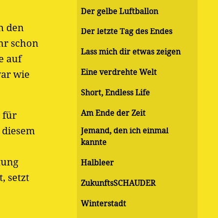
Der gelbe Luftballon
n den
Der letzte Tag des Endes
ihr schon
Lass mich dir etwas zeigen
e auf
Eine verdrehte Welt
war wie
Short, Endless Life
Am Ende der Zeit
 für
n diesem
Jemand, den ich einmal
kannte
tung
Halbleer
, setzt
ZukunftsSCHAUDER
Winterstadt