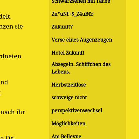
Schwarzsehen mit Farbe
Zu*uNf+$_Z4uB€r
elt.
nzen sie
Zukunft?
Verse eines Augenzeugen
Hotel Zukunft
ordneten
Absegeln. Schiffchen des
Lebens.
und
Herbstzeitlose
g
schweige nicht
perspektivenwechsel
 nach ihr
Möglichkeiten
Am Bellevue
n Ort,