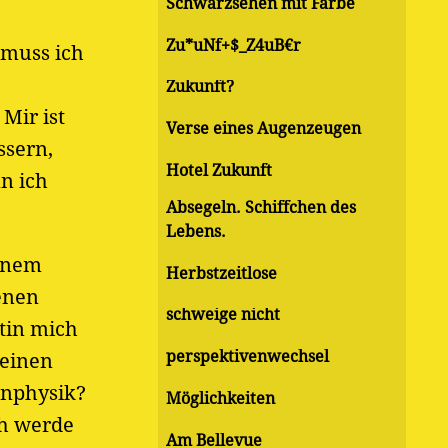
Schwarzsehen mit Farbe
Zu*uNf+$_Z4uB€r
 muss ich
Zukunft?
Mir ist
Verse eines Augenzeugen
ssern,
Hotel Zukunft
n ich
Absegeln. Schiffchen des
Lebens.
einem
Herbstzeitlose
enen
schweige nicht
tin mich
perspektivenwechsel
meinen
enphysik?
Möglichkeiten
ch werde
Am Bellevue