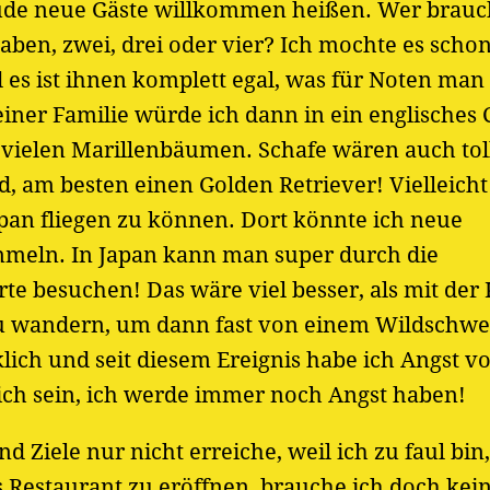
eude neue Gäste willkommen heißen. Wer brauc
aben, zwei, drei oder vier? Ich mochte es scho
d es ist ihnen komplett egal, was für Noten man 
iner Familie würde ich dann in ein englisches 
 vielen Marillenbäumen. Schafe wären auch tol
d, am besten einen Golden Retriever! Vielleicht
pan fliegen zu können. Dort könnte ich neue
mmeln. In Japan kann man super durch die
 besuchen! Das wäre viel besser, als mit der 
 zu wandern, um dann fast von einem Wildschwe
lich und seit diesem Ereignis habe ich Angst v
ch sein, ich werde immer noch Angst haben!
 Ziele nur nicht erreiche, weil ich zu faul bin,
 Restaurant zu eröffnen, brauche ich doch kei