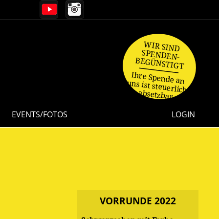
WIR SIND
SPENDEN-
BEGÜNSTIGT
Ihre Spende an
uns ist steuerlich
absetzbar.
EVENTS/FOTOS
LOGIN
VORRUNDE 2022