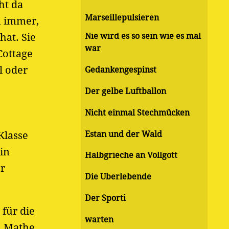
ht da
Marseillepulsieren
n immer,
hat. Sie
Nie wird es so sein wie es mal
war
Cottage
l oder
Gedankengespinst
Der gelbe Luftballon
Nicht einmal Stechmücken
Estan und der Wald
Klasse
in
Halbgrieche an Vollgott
or
Die Überlebende
Der Sporti
 für die
warten
n Mathe,