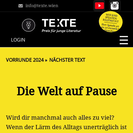
info@texte.wien
WIR SIND
SPENDEN-
BEGÜNSTIGT
Ihre Spende an
uns ist steuerlich
absetzbar.
NAVIGATION
LOGIN
ÜBERSPRINGEN
VORRUNDE 2024
NÄCHSTER TEXT
Die Welt auf Pause
Wird dir manchmal auch alles zu viel?
Wenn der Lärm des Alltags unerträglich ist