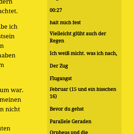
ndern
00:27
chtet.
halt mich fest
be ich
Vielleicht glüht auch der
tsein
Regen
en
Ich weiß micht. was ich nach,
 haben
em
Der Zug
Flugangst
aum war.
Februar (15 und ein bisschen
16)
t meinen
nn nicht
Bevor du gehst
Parallele Geraden
uten
Orpheus und die