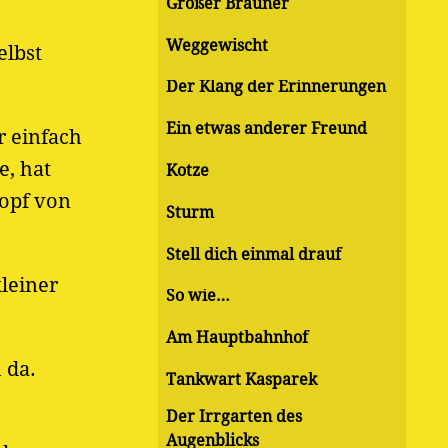
Großer Brauner
Weggewischt
elbst
Der Klang der Erinnerungen
Ein etwas anderer Freund
r einfach
e, hat
Kotze
topf von
Sturm
Stell dich einmal drauf
kleiner
So wie…
Am Hauptbahnhof
 da.
Tankwart Kasparek
Der Irrgarten des
Augenblicks