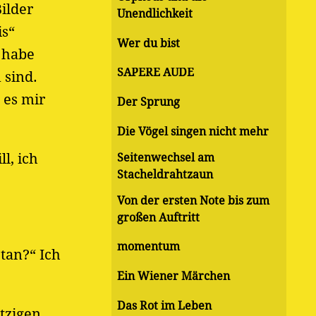
Bilder
Unendlichkeit
is“
Wer du bist
h habe
SAPERE AUDE
 sind.
 es mir
Der Sprung
Die Vögel singen nicht mehr
l, ich
Seitenwechsel am
Stacheldrahtzaun
Von der ersten Note bis zum
großen Auftritt
momentum
tan?“ Ich
Ein Wiener Märchen
Das Rot im Leben
tzigen