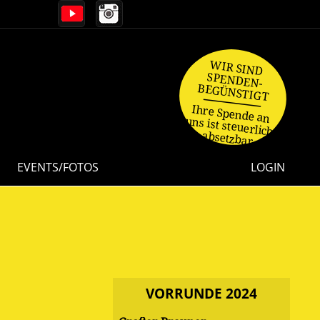
WIR SIND
SPENDEN-
BEGÜNSTIGT
Ihre Spende an
uns ist steuerlich
absetzbar.
EVENTS/FOTOS
LOGIN
VORRUNDE 2024