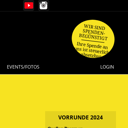
WIR SIND
SPENDEN-
BEGÜNSTIGT
Ihre Spende an
uns ist steuerlich
absetzbar.
EVENTS/FOTOS
LOGIN
VORRUNDE 2024