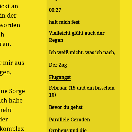
ickt an
00:27
in der
halt mich fest
eworden
Vielleicht glüht auch der
ch
Regen
ren.
Ich weiß micht. was ich nach,
r mir aus
Der Zug
ngen,
Flugangst
Februar (15 und ein bisschen
ine Sorge
16)
 ich habe
Bevor du gehst
 mehr
der
Parallele Geraden
okomplex
Orpheus und die