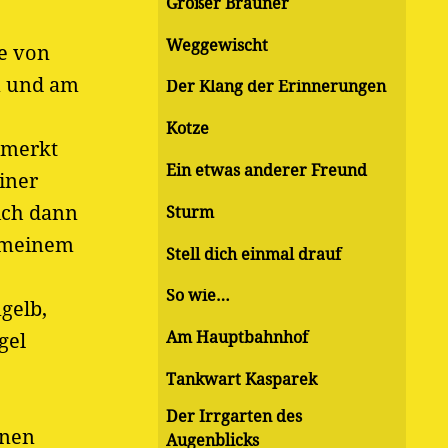
Großer Brauner
Weggewischt
e von
ün und am
Der Klang der Erinnerungen
Kotze
gemerkt
Ein etwas anderer Freund
iner
ich dann
Sturm
n meinem
Stell dich einmal drauf
So wie…
gelb,
Am Hauptbahnhof
gel
Tankwart Kasparek
Der Irrgarten des
inen
Augenblicks