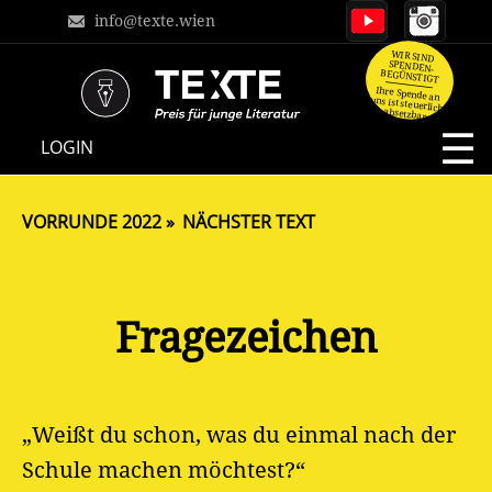
info@texte.wien
WIR SIND
SPENDEN-
BEGÜNSTIGT
Ihre Spende an
uns ist steuerlich
absetzbar.
NAVIGATION
LOGIN
ÜBERSPRINGEN
VORRUNDE 2022
NÄCHSTER TEXT
Fragezeichen
„Weißt du schon, was du einmal nach der
Schule machen möchtest?“