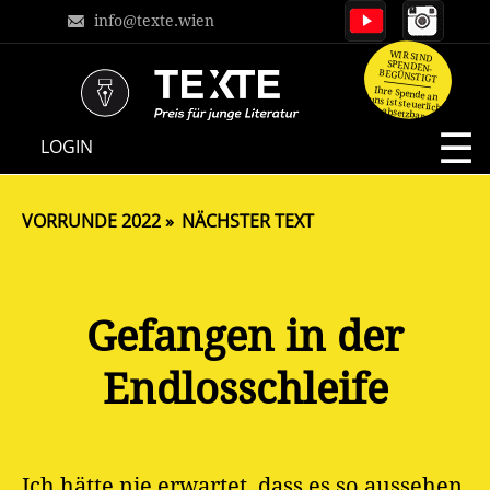
info@texte.wien
WIR SIND
SPENDEN-
BEGÜNSTIGT
Ihre Spende an
uns ist steuerlich
absetzbar.
NAVIGATION
LOGIN
ÜBERSPRINGEN
VORRUNDE 2022
NÄCHSTER TEXT
Gefangen in der
Endlosschleife
Ich hätte nie erwartet, dass es so aussehen