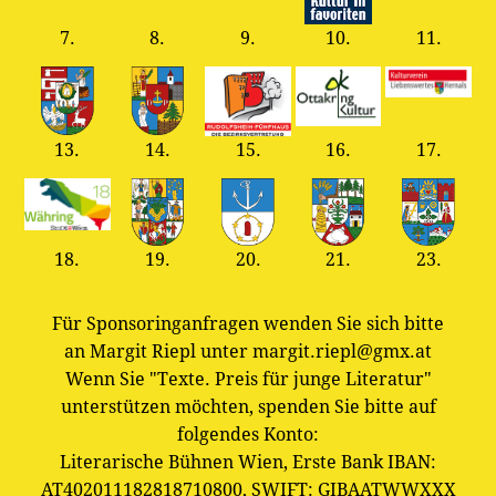
7.
8.
9.
10.
11.
13.
14.
15.
16.
17.
18.
19.
20.
21.
23.
Für Sponsoringanfragen wenden Sie sich bitte
an Margit Riepl unter margit.riepl@gmx.at
Wenn Sie "Texte. Preis für junge Literatur"
unterstützen möchten, spenden Sie bitte auf
folgendes Konto:
Literarische Bühnen Wien, Erste Bank IBAN:
AT402011182818710800, SWIFT: GIBAATWWXXX