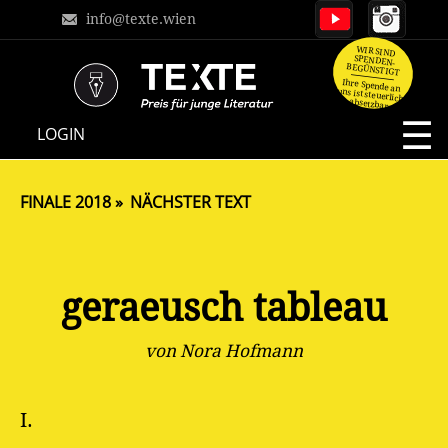
info@texte.wien
WIR SIND
SPENDEN-
BEGÜNSTIGT
Ihre Spende an
uns ist steuerlich
absetzbar.
NAVIGATION
LOGIN
ÜBERSPRINGEN
FINALE 2018
NÄCHSTER TEXT
geraeusch tableau
von Nora Hofmann
I.