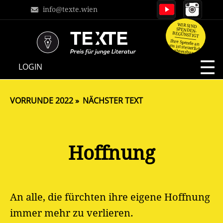
info@texte.wien
WIR SIND
SPENDEN-
BEGÜNSTIGT
Ihre Spende an
uns ist steuerlich
absetzbar.
NAVIGATION
LOGIN
ÜBERSPRINGEN
VORRUNDE 2022
NÄCHSTER TEXT
Hoffnung
An alle, die fürchten ihre eigene Hoffnung
immer mehr zu verlieren.