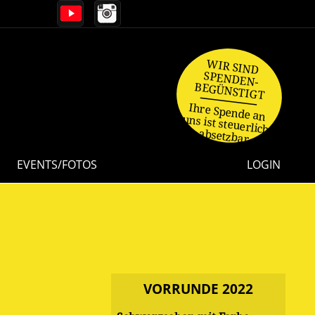
WIR SIND
SPENDEN-
BEGÜNSTIGT
Ihre Spende an
uns ist steuerlich
absetzbar.
EVENTS/FOTOS
LOGIN
VORRUNDE 2022