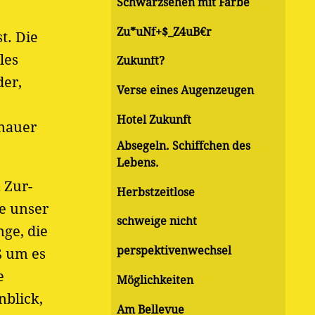
Schwarzsehen mit Farbe
Zu*uNf+$_Z4uB€r
t. Die
les
Zukunft?
der,
Verse eines Augenzeugen
Hotel Zukunft
enauer
Absegeln. Schiffchen des
Lebens.
 Zur-
Herbstzeitlose
e unser
schweige nicht
ge, die
perspektivenwechsel
ß um es
e
Möglichkeiten
nblick,
Am Bellevue