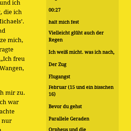
 und ich
00:27
 die ich
ichaels’.
halt mich fest
nd
Vielleicht glüht auch der
ze mich,
Regen
ragte
Ich weiß micht. was ich nach,
„Ich freu
Der Zug
e Wangen,
Flugangst
Februar (15 und ein bisschen
h mir zu.
16)
och war
Bevor du gehst
machte
Parallele Geraden
e nur
h
Orpheus und die