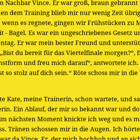
em Nachbar Vince. Er war groß, braun gebrannt
hen dem Training blieb mir nur wenig Zeit übrig,
 wenn es regnete, gingen wir Frühstücken zu M
t - Bagel. Es war ein ungeschriebenes Gesetz u
entag. Er war mein bester Freund und unterstüt
Bist du bereit für das Viertelfinale morgen?“, f
chstform und freu mich darauf“, antwortete ich. 
t so stolz auf dich sein.“ Röte schoss mir in di
te Kate, meine Trainerin, schon wartete, und sa
erin. Ein Ablauf, der mir so bekannt war und d
nd im nächsten Moment knickte ich weg und es 
ss. Tränen schossen mir in die Augen. Ich hört
r da Vince. Er, der mich hochhob und an sic