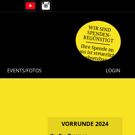
WIR SIND
SPENDEN-
BEGÜNSTIGT
Ihre Spende an
uns ist steuerlich
absetzbar.
EVENTS/FOTOS
LOGIN
VORRUNDE 2024