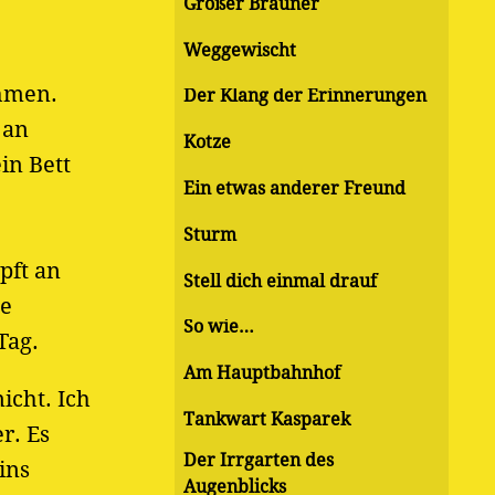
Großer Brauner
Weggewischt
ehmen.
Der Klang der Erinnerungen
 an
Kotze
in Bett
Ein etwas anderer Freund
Sturm
pft an
Stell dich einmal drauf
te
So wie…
Tag.
Am Hauptbahnhof
icht. Ich
Tankwart Kasparek
r. Es
Der Irrgarten des
ins
Augenblicks