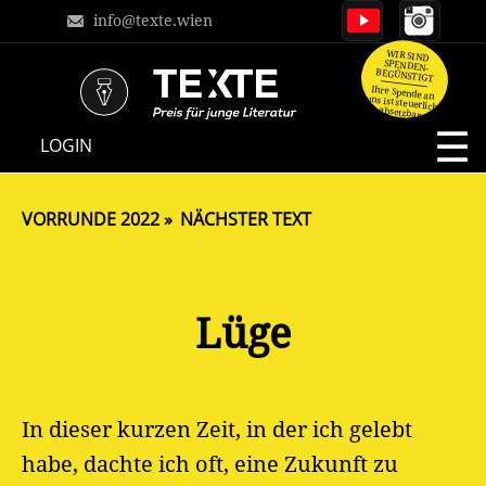
info@texte.wien
WIR SIND
SPENDEN-
BEGÜNSTIGT
Ihre Spende an
uns ist steuerlich
absetzbar.
NAVIGATION
LOGIN
ÜBERSPRINGEN
VORRUNDE 2022
NÄCHSTER TEXT
Lüge
In dieser kurzen Zeit, in der ich gelebt
habe, dachte ich oft, eine Zukunft zu