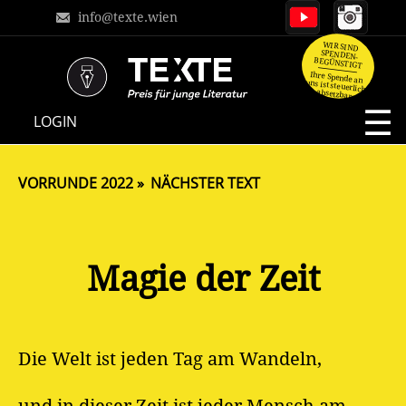
info@texte.wien
WIR SIND
SPENDEN-
BEGÜNSTIGT
Ihre Spende an
uns ist steuerlich
absetzbar.
NAVIGATION
LOGIN
ÜBERSPRINGEN
VORRUNDE 2022
NÄCHSTER TEXT
Magie der Zeit
Die Welt ist jeden Tag am Wandeln,