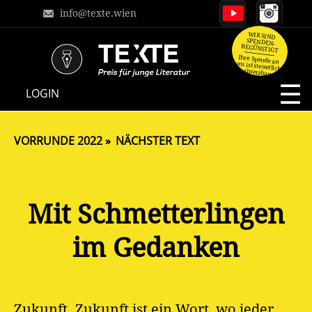
info@texte.wien
WIR SIND
SPENDEN-
BEGÜNSTIGT
Ihre Spende an
uns ist steuerlich
absetzbar.
NAVIGATION
LOGIN
ÜBERSPRINGEN
VORRUNDE 2022
NÄCHSTER TEXT
Mit Schmetterlingen
im Gedanken
Zukunft. Zukunft ist ein Wort, wo jeder