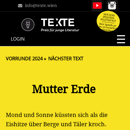
info@texte.wien
WIR SIND
SPENDEN-
BEGÜNSTIGT
Ihre Spende an
uns ist steuerlich
absetzbar.
NAVIGATION
LOGIN
ÜBERSPRINGEN
VORRUNDE 2024
NÄCHSTER TEXT
Mutter Erde ​
Mond und Sonne küssten sich als die
Eishitze über Berge und Täler kroch.