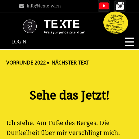
info@texte.wien
WIR SIND
SPENDEN-
BEGÜNSTIGT
Ihre Spende an
uns ist steuerlich
absetzbar.
NAVIGATION
LOGIN
ÜBERSPRINGEN
VORRUNDE 2022
NÄCHSTER TEXT
Sehe das Jetzt!
Ich stehe. Am Fuße des Berges. Die
Dunkelheit über mir verschlingt mich.