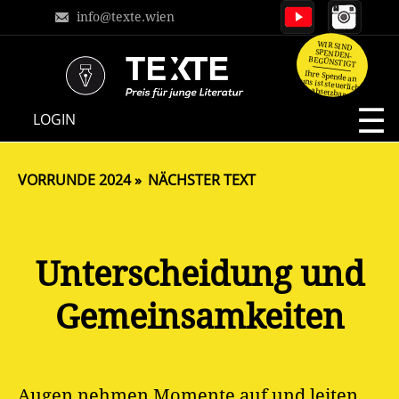
info@texte.wien
WIR SIND
SPENDEN-
BEGÜNSTIGT
Ihre Spende an
uns ist steuerlich
absetzbar.
NAVIGATION
LOGIN
ÜBERSPRINGEN
VORRUNDE 2024
NÄCHSTER TEXT
Unterscheidung und
Gemeinsamkeiten
Augen nehmen Momente auf und leiten