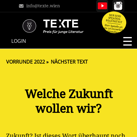
info@texte.wien
WIR SIND
SPENDEN-
BEGÜNSTIGT
Ihre Spende an
uns ist steuerlich
absetzbar.
NAVIGATION
LOGIN
ÜBERSPRINGEN
VORRUNDE 2022
NÄCHSTER TEXT
Welche Zukunft
wollen wir?
Zukunft? Ist dieses Wort überhaupt noch