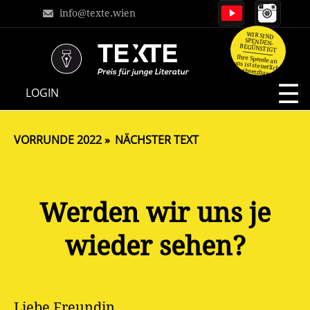
info@texte.wien
WIR SIND
SPENDEN-
BEGÜNSTIGT
Ihre Spende an
uns ist steuerlich
absetzbar.
NAVIGATION
LOGIN
ÜBERSPRINGEN
VORRUNDE 2022
NÄCHSTER TEXT
Werden wir uns je
wieder sehen?
Liebe Freundin,