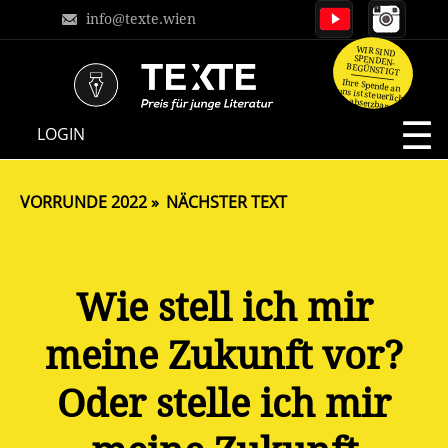
info@texte.wien
WIR SIND
SPENDEN-
BEGÜNSTIGT
Ihre Spende an
uns ist steuerlich
absetzbar.
NAVIGATION
LOGIN
ÜBERSPRINGEN
VORRUNDE 2022
NÄCHSTER TEXT
Wie stell ich mir
meine Zukunft vor?
Oder stelle ich mir