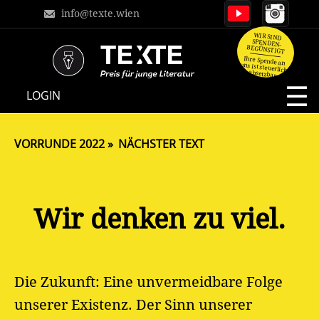
info@texte.wien
WIR SIND
SPENDEN-
BEGÜNSTIGT
Ihre Spende an
uns ist steuerlich
absetzbar.
NAVIGATION
LOGIN
ÜBERSPRINGEN
VORRUNDE 2022
NÄCHSTER TEXT
Wir denken zu viel.
Die Zukunft: Eine unvermeidbare Folge
unserer Existenz. Der Sinn unserer