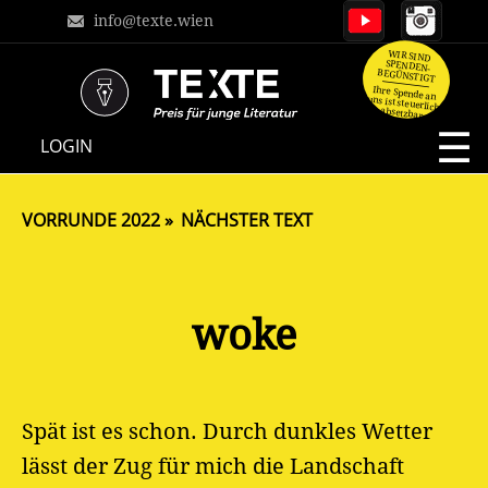
info@texte.wien
WIR SIND
SPENDEN-
BEGÜNSTIGT
Ihre Spende an
uns ist steuerlich
absetzbar.
NAVIGATION
LOGIN
ÜBERSPRINGEN
VORRUNDE 2022
NÄCHSTER TEXT
woke
Spät ist es schon. Durch dunkles Wetter
lässt der Zug für mich die Landschaft