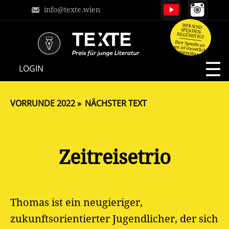
info@texte.wien
WIR SIND
SPENDEN-
BEGÜNSTIGT
Ihre Spende an
uns ist steuerlich
absetzbar.
NAVIGATION
LOGIN
ÜBERSPRINGEN
VORRUNDE 2022
NÄCHSTER TEXT
Zeitreisetrio
Thomas ist ein neugieriger,
zukunftsorientierter Jugendlicher, der sich