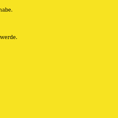
 habe.
 werde.