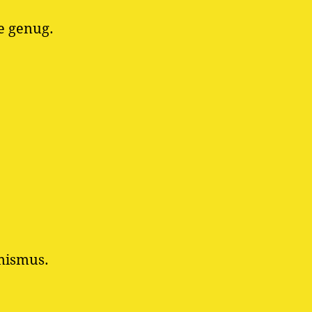
e genug.
imismus.