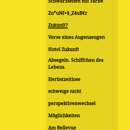
Schwarzsehen mit Farbe
Zu*uNf+$_Z4uB€r
Zukunft?
Verse eines Augenzeugen
Hotel Zukunft
Absegeln. Schiffchen des
Lebens.
Herbstzeitlose
schweige nicht
perspektivenwechsel
Möglichkeiten
Am Bellevue