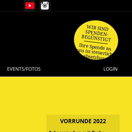
WIR SIND
SPENDEN-
BEGÜNSTIGT
Ihre Spende an
uns ist steuerlich
absetzbar.
EVENTS/FOTOS
LOGIN
VORRUNDE 2022