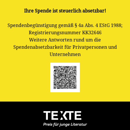
Ihre Spende ist steuerlich absetzbar!
Spendenbegünstigung gemäß § 4a Abs. 4 EStG 1988;
Registrierungsnummer KK32646
Weitere Antworten rund um die
Spendenabsetzbarkeit für Privatpersonen und
Unternehmen