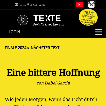
info@texte.wien
WIR SIND
SPENDEN-
BEGÜNSTIGT
Ihre Spende an
uns ist steuerlich
absetzbar.
NAVIGATION
LOGIN
ÜBERSPRINGEN
FINALE 2024
NÄCHSTER TEXT
Eine bittere Hoffnung
von Isabel Garcia
Wie jeden Morgen, wenn das Licht durch