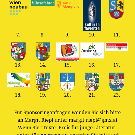
7.
8.
9.
10.
11.
13.
14.
15.
16.
17.
18.
19.
20.
21.
23.
Für Sponsoringanfragen wenden Sie sich bitte
an Margit Riepl unter margit.riepl@gmx.at
Wenn Sie "Texte. Preis für junge Literatur"