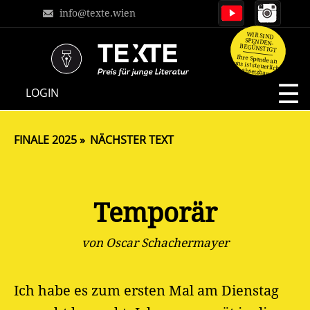
info@texte.wien
WIR SIND
SPENDEN-
BEGÜNSTIGT
Ihre Spende an
uns ist steuerlich
absetzbar.
NAVIGATION
LOGIN
ÜBERSPRINGEN
FINALE 2025
NÄCHSTER TEXT
Temporär
von Oscar Schachermayer
Ich habe es zum ersten Mal am Dienstag