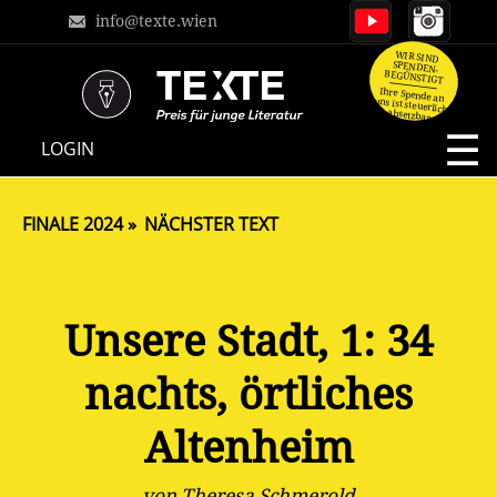
info@texte.wien
WIR SIND
SPENDEN-
BEGÜNSTIGT
Ihre Spende an
uns ist steuerlich
absetzbar.
NAVIGATION
LOGIN
ÜBERSPRINGEN
FINALE 2024
NÄCHSTER TEXT
Unsere Stadt, 1: 34
nachts, örtliches
Altenheim
von Theresa Schmerold