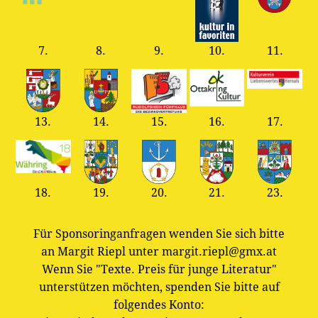
7.
8.
9.
10.
11.
13.
14.
15.
16.
17.
18.
19.
20.
21.
23.
Für Sponsoringanfragen wenden Sie sich bitte
an Margit Riepl unter margit.riepl@gmx.at
Wenn Sie "Texte. Preis für junge Literatur"
unterstützen möchten, spenden Sie bitte auf
folgendes Konto: