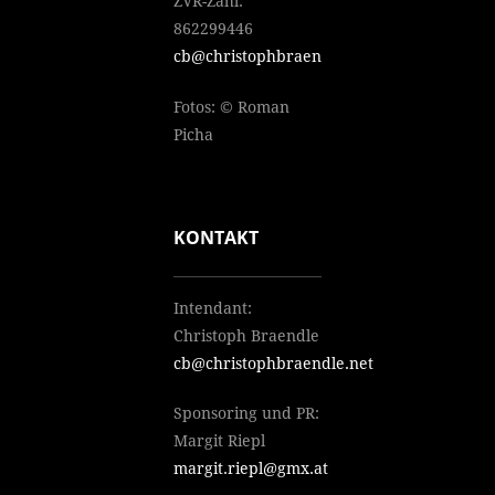
ZVR-Zahl:
862299446
cb@christophbraendle.net
Fotos: © Roman
Picha
KONTAKT
Intendant:
Christoph Braendle
cb@christophbraendle.net
Sponsoring und PR:
Margit Riepl
margit.riepl@gmx.at