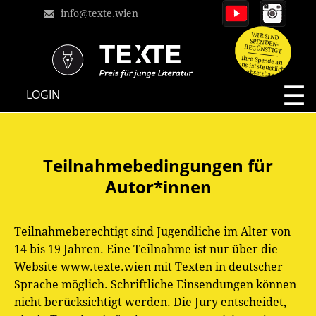
info@texte.wien
WIR SIND
SPENDEN-
BEGÜNSTIGT
Ihre Spende an
uns ist steuerlich
absetzbar.
NAVIGATION
LOGIN
ÜBERSPRINGEN
Teilnahmebedingungen für
Autor*innen
Teilnahmeberechtigt sind Jugendliche im Alter von
14 bis 19 Jahren. Eine Teilnahme ist nur über die
Website www.texte.wien mit Texten in deutscher
Sprache möglich. Schriftliche Einsendungen können
nicht berücksichtigt werden. Die Jury entscheidet,