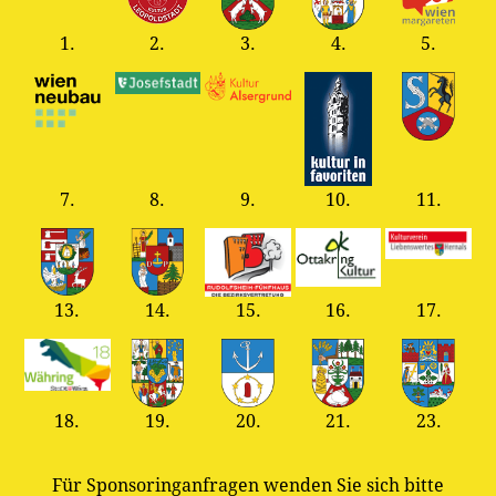
1.
2.
3.
4.
5.
7.
8.
9.
10.
11.
13.
14.
15.
16.
17.
18.
19.
20.
21.
23.
Für Sponsoringanfragen wenden Sie sich bitte